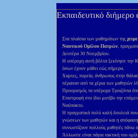
Εκπαιδευτικό διήμερο 
Στα πλαίσια των μαθημάτων της 
χειμε
Ναυτικού Ομίλου Πατρών
, πραγματ
Δευτέρα 30 Νοεμβρίου.  
Η υπέροχη αυτή βόλτα ξεκίνησε την 
όσων έχουν μάθει εώς σήμερα.  
Χαρτες, πορεία, άνθρωπος στην θάλασ
πέρασαν από τα χέρια των μαθητών λίγο
Προορισμός τα υπέροχα Τροιζόνια όπο
Επιστροφή στο ίδιο μοτίβο την επόμε
Ναύπακτο. 
Η πραγματικά πολύ καλή δουλειά που 
γνώσεων των μαθητών και η απόφαση 
συνωστίζουν πολλούς μαθητές πάνω στ
Άλλωστε είναι πάγια τακτική του ομίλ