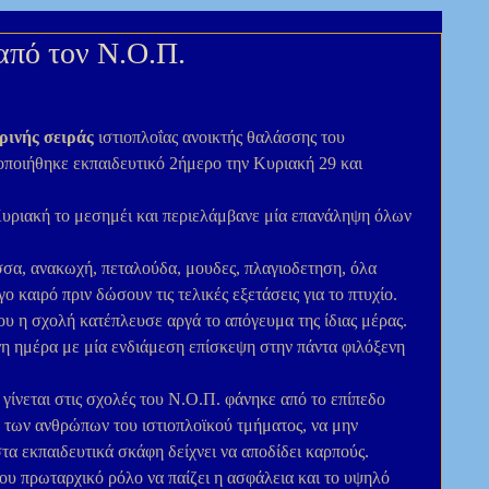
από τον Ν.Ο.Π.
ρινής σειράς
 ιστιοπλοΐας ανοικτής θαλάσσης του 
οποιήθηκε εκπαιδευτικό 2ήμερο την Κυριακή 29 και 
Κυριακή το μεσημέι και περιελάμβανε μία επανάληψη όλων 
σα, ανακωχή, πεταλούδα, μουδες, πλαγιοδετηση, όλα 
 καιρό πριν δώσουν τις τελικές εξετάσεις για το πτυχίο. 
υ η σχολή κατέπλευσε αργά το απόγευμα της ίδιας μέρας. 
νη ημέρα με μία ενδιάμεση επίσκεψη στην πάντα φιλόξενη 
γίνεται στις σχολές του Ν.Ο.Π. φάνηκε από το επίπεδο 
των ανθρώπων του ιστιοπλοϊκού τμήματος, να μην 
α εκπαιδευτικά σκάφη δείχνει να αποδίδει καρπούς. 
ου πρωταρχικό ρόλο να παίζει η ασφάλεια και το υψηλό 